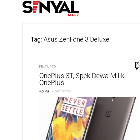
Tag:
Asus ZenFone 3 Deluxe
0
FEATURED
OnePlus 3T, Spek Dewa Milik
OnePlus
Agung
04/12/2016