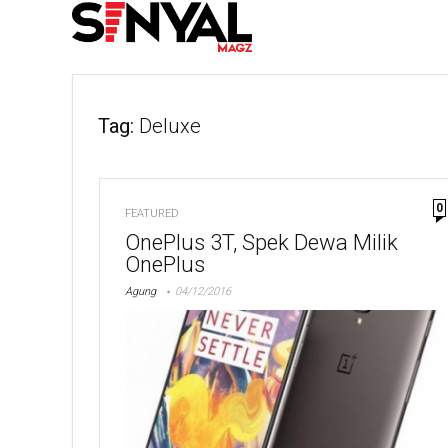
Tag:
Deluxe
0
FEATURED
OnePlus 3T, Spek Dewa Milik
OnePlus
Agung
04/12/2016