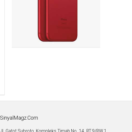
SinyalMagz.Com
Jl. Gatot Subroto, Kompleks Timah No. 14, RT.9/RW.1,