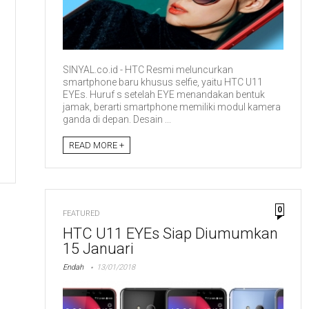
SINYAL.co.id - HTC Resmi meluncurkan
smartphone baru khusus selfie, yaitu HTC U11
EYEs. Huruf s setelah EYE menandakan bentuk
jamak, berarti smartphone memiliki modul kamera
ganda di depan. Desain ...
READ MORE +
0
FEATURED
HTC U11 EYEs Siap Diumumkan
15 Januari
Endah
13/01/2018