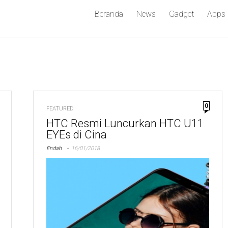
Beranda
News
Gadget
Apps
0
FEATURED
HTC Resmi Luncurkan HTC U11
EYEs di Cina
Endah
16/01/2018