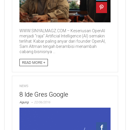
WWW.SINYALMAGZ.COM – Keseriusan OpenAI
menjadi “raja” Artificial Intelligence (AI) semakin
terlihat. Kabar paling anyar dari founder OpenAI,
Sam Altman tengah berambisi menambah
cabang bisnisnya ...
READ MORE +
NEWS
8 Ide Gres Google
Agung
22/06/2016