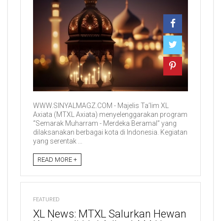
WWW.SINYALMAGZ.COM - Majelis Ta’lim XL
Axiata (MTXL Axiata) menyelenggarakan program
“Semarak Muharram - Merdeka Beramal” yang
dilaksanakan berbagai kota di Indonesia. Kegiatan
yang serentak ...
READ MORE +
FEATURED
XL News: MTXL Salurkan Hewan