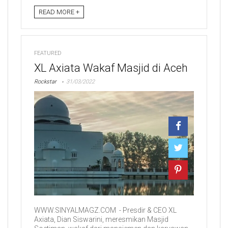
READ MORE +
FEATURED
XL Axiata Wakaf Masjid di Aceh
Rockstar
31/03/2022
WWW.SINYALMAGZ.COM - Presdir & CEO XL
Axiata, Dian Siswarini, meresmikan Masjid