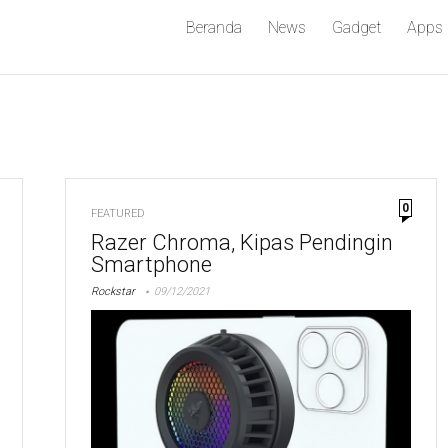
Beranda
News
Gadget
Apps
0
FEATURED
Razer Chroma, Kipas Pendingin
Smartphone
Rockstar
09/12/2021