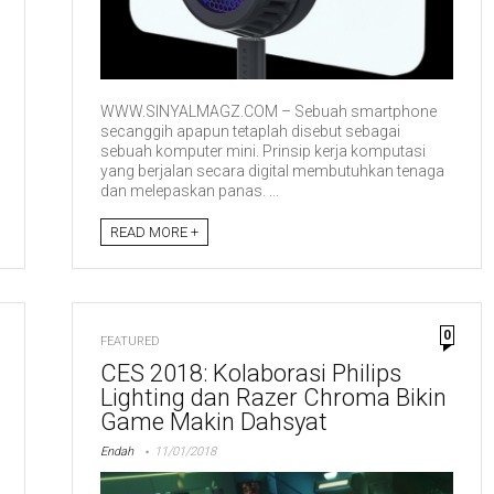
WWW.SINYALMAGZ.COM – Sebuah smartphone
secanggih apapun tetaplah disebut sebagai
sebuah komputer mini. Prinsip kerja komputasi
yang berjalan secara digital membutuhkan tenaga
dan melepaskan panas. ...
READ MORE +
0
FEATURED
CES 2018: Kolaborasi Philips
Lighting dan Razer Chroma Bikin
Game Makin Dahsyat
Endah
11/01/2018