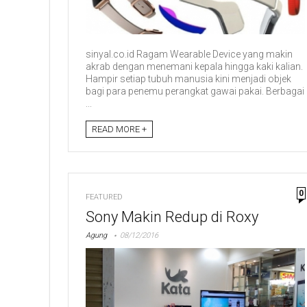
sinyal.co.id Ragam Wearable Device yang makin
akrab dengan menemani kepala hingga kaki kalian.
Hampir setiap tubuh manusia kini menjadi objek
bagi para penemu perangkat gawai pakai. Berbagai
...
READ MORE +
0
FEATURED
Sony Makin Redup di Roxy
Agung
08/12/2016