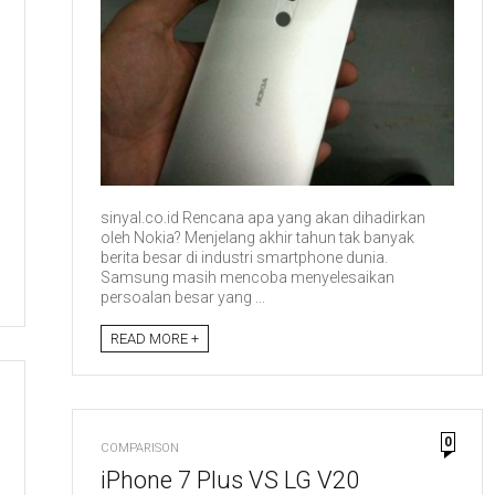
sinyal.co.id Rencana apa yang akan dihadirkan
oleh Nokia? Menjelang akhir tahun tak banyak
berita besar di industri smartphone dunia.
Samsung masih mencoba menyelesaikan
persoalan besar yang ...
READ MORE +
0
COMPARISON
iPhone 7 Plus VS LG V20