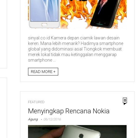
sinyal.co.id Kamera depan ciamik lawan desain
keren. Mana lebih menarik? Hadirnya smartphone
global yang didominasi asal Tiongkok membuat
merek lokal tidak mau ketinggalan menggarap
smartphone ...
READ MORE +
0
FEATURED
Menyingkap Rencana Nokia
Agung
06/12/2016