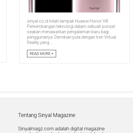
sinyal.co.id Inilah tampak Huawei Honor V8.
Perkembangan teknologi dalam sebuah ponsel
seakan menawarkan pengalaman baru bagi
penggunanya. Demikian pula dengan tren Virtual
Reality yang ...
READ MORE +
Tentang Sinyal Magazine
Sinyalmagz.com adalah digital magazine