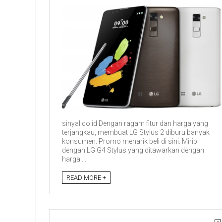
sinyal.co.id Dengan ragam fitur dan harga yang
terjangkau, membuat LG Stylus 2 diburu banyak
konsumen. Promo menarik beli di sini. Mirip
dengan LG G4 Stylus yang ditawarkan dengan
harga ...
READ MORE +