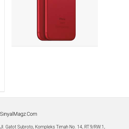
SinyalMagz.Com
Jl. Gatot Subroto, Kompleks Timah No. 14, RT.9/RW.1,