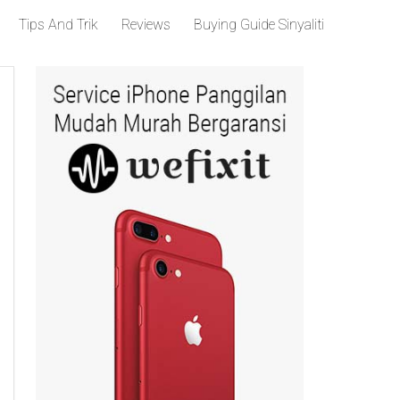
Tips And Trik
Reviews
Buying Guide Sinyaliti