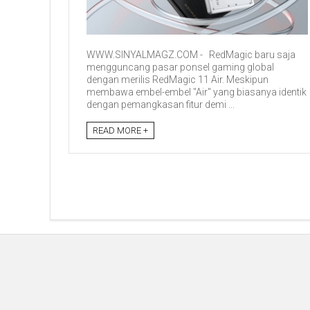
WWW.SINYALMAGZ.COM - RedMagic baru saja
mengguncang pasar ponsel gaming global
dengan merilis RedMagic 11 Air. Meskipun
membawa embel-embel "Air" yang biasanya identik
dengan pemangkasan fitur demi ...
READ MORE +