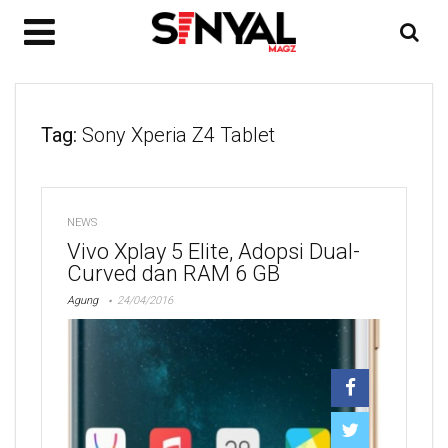
Tag:
Sony Xperia Z4 Tablet
NEWS
Vivo Xplay 5 Elite, Adopsi Dual-
Curved dan RAM 6 GB
Agung
24/04/2016