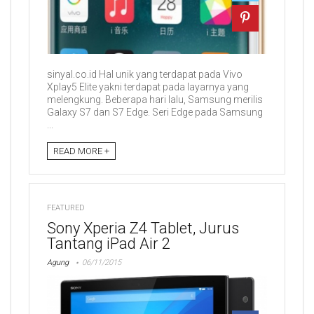
sinyal.co.id Hal unik yang terdapat pada Vivo
Xplay5 Elite yakni terdapat pada layarnya yang
melengkung. Beberapa hari lalu, Samsung merilis
Galaxy S7 dan S7 Edge. Seri Edge pada Samsung
...
READ MORE +
FEATURED
Sony Xperia Z4 Tablet, Jurus
Tantang iPad Air 2
Agung
06/11/2015