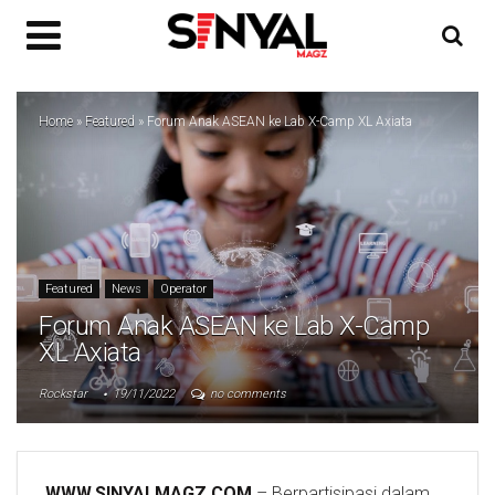
Home
»
Featured
»
Forum Anak ASEAN ke Lab X-Camp XL Axiata
Featured
News
Operator
Forum Anak ASEAN ke Lab X-Camp
XL Axiata
Rockstar
19/11/2022
no comments
WWW.SINYALMAGZ.COM
– Berpartisipasi dalam