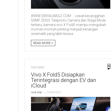
WWW.SINYALMAGZ.COM - Lewat kecanggihan
50MP ZEISS Telephoto Camera dan Stage Mode
terbaru, kamera vivo X Fold5 mampu mengubah
momen-momen penting menjadi kenangan
sinematik yang lebih terasa ...
READ MORE +
0
FEATURED
Vivo X Fold5 Disiapkan
Terintegrasi dengan EV dan
iCloud
rock star
25/06/2025