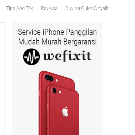
Tips And Trik
Reviews
Buying Guide Sinyaliti