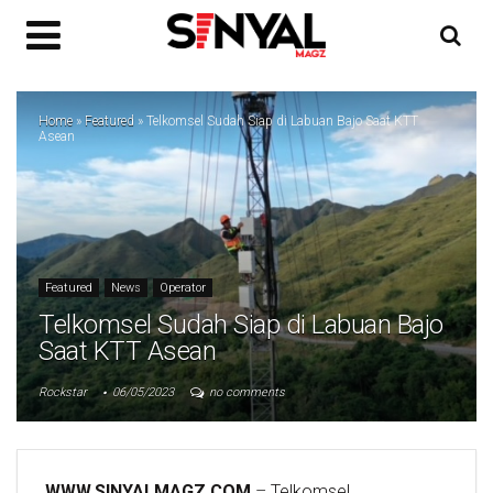
Home
»
Featured
»
Telkomsel Sudah Siap di Labuan Bajo Saat KTT
Asean
Featured
News
Operator
Telkomsel Sudah Siap di Labuan Bajo
Saat KTT Asean
Rockstar
06/05/2023
no comments
WWW.SINYALMAGZ.COM
–
Telkomsel