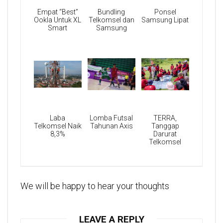
Empat “Best”
Bundling
Ponsel
Ookla Untuk XL
Telkomsel dan
Samsung Lipat
Smart
Samsung
Laba
Lomba Futsal
TERRA,
Telkomsel Naik
Tahunan Axis
Tanggap
8,3%
Darurat
Telkomsel
We will be happy to hear your thoughts
LEAVE A REPLY