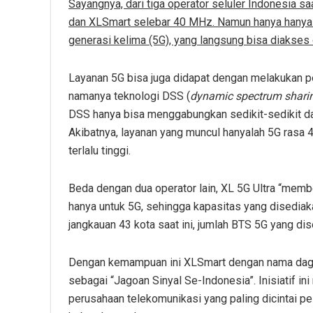
Sayangnya, dari tiga operator seluler Indonesia 
dan XLSmart selebar 40 MHz. Namun hanya hanya
generasi kelima (5G), yang langsung bisa diakse
Layanan 5G bisa juga didapat dengan melakukan p
namanya teknologi DSS (
dynamic spectrum shari
DSS hanya bisa menggabungkan sedikit-sedikit dan
Akibatnya, layanan yang muncul hanyalah 5G rasa
terlalu tinggi.
Beda dengan dua operator lain, XL 5G Ultra “mem
hanya untuk 5G, sehingga kapasitas yang disedia
jangkauan 43 kota saat ini, jumlah BTS 5G yang di
Dengan kemampuan ini XLSmart dengan nama dagan
sebagai “Jagoan Sinyal Se-Indonesia”. Inisiatif 
perusahaan telekomunikasi yang paling dicintai pe