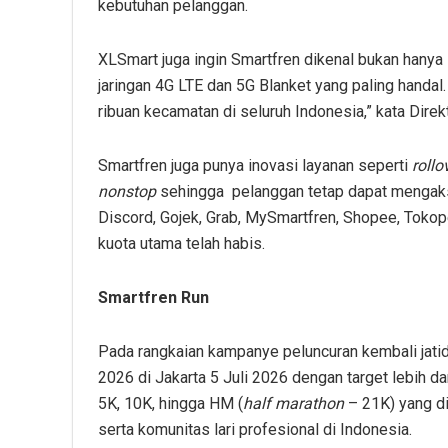
kebutuhan pelanggan.
XLSmart juga ingin Smartfren dikenal bukan hanya 
jaringan 4G LTE dan 5G Blanket yang paling handal. 
ribuan kecamatan di seluruh Indonesia,” kata Dir
Smartfren juga punya inovasi layanan seperti
r
ollo
n
onsto
p
sehingga pelanggan tetap dapat mengakse
Discord, Gojek, Grab, MySmartfren, Shopee, Tokope
kuota utama telah habis.
Smartfren Run
Pada rangkaian kampanye peluncuran kembali jatidi
2026 di Jakarta 5 Juli 2026 dengan target lebih da
5K, 10K, hingga HM (
half marathon
– 21K) yang di
serta komunitas lari profesional di Indonesia.