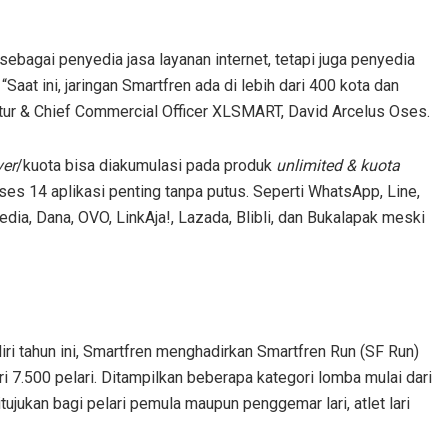
sebagai penyedia jasa layanan internet, tetapi juga penyedia
“Saat ini, jaringan Smartfren ada di lebih dari 400 kota dan
ektur & Chief Commercial Officer XLSMART, David Arcelus Oses.
ver
/kuota bisa diakumulasi pada produk
u
nlimited &
k
uota
s 14 aplikasi penting tanpa putus. Seperti WhatsApp, Line,
dia, Dana, OVO, LinkAja!, Lazada, Blibli, dan Bukalapak meski
ri tahun ini, Smartfren menghadirkan Smartfren Run (SF Run)
ri 7.500 pelari. Ditampilkan beberapa kategori lomba mulai dari
tujukan bagi pelari pemula maupun penggemar lari, atlet lari