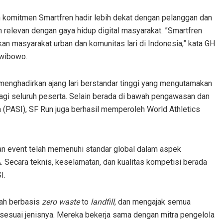
ian komitmen Smartfren hadir lebih dekat dengan pelanggan dan
an relevan dengan gaya hidup digital masyarakat. ”Smartfren
ikan masyarakat urban dan komunitas lari di Indonesia,” kata GH
iwibowo.
enghadirkan ajang lari berstandar tinggi yang mengutamakan
gi seluruh peserta. Selain berada di bawah pengawasan dan
a (PASI), SF Run juga berhasil memperoleh World Athletics
an event telah memenuhi standar global dalam aspek
. Secara teknis, keselamatan, dan kualitas kompetisi berada
I.
pah berbasis
zero
waste
to
landfill
, dan mengajak semua
suai jenisnya. Mereka bekerja sama dengan mitra pengelola