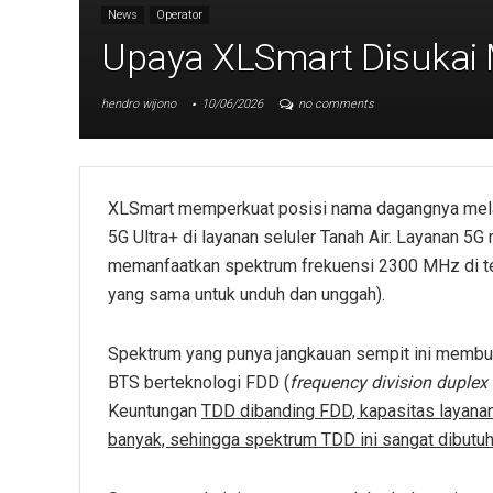
News
Operator
Upaya XLSmart Disukai
hendro wijono
10/06/2026
no comments
XLSmart memperkuat posisi nama dagangnya melal
5G Ultra+ di layanan seluler Tanah Air. Layanan 5G 
memanfaatkan spektrum frekuensi 2300 MHz di t
yang sama untuk unduh dan unggah).
Spektrum yang punya jangkauan sempit ini membua
BTS berteknologi FDD (
frequency division duplex
Keuntungan
TDD dibanding FDD, kapasitas layanan 
banyak, sehingga spektrum TDD ini sangat dibutuh