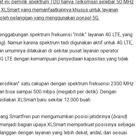
saat ini, pemilik spektrum TDD hanya Telkomsel selebar 50 MHz
 XLSmart yang memanfaatkannya khusus untuk layanan
s oleh pelanggan yang menggunakan ponsel 5G.
enggabungan spektrum frekuensi “milik” layanan 4G LTE, yang
ng
). Namun karena spektrum tadi digunakan aktif untuk 4G LTE,
 umumnya dilakukan di sekitar pusat layanan operator.
 4G LTE dengan kemampuan penyediaan kapasitas yang tidak
bersihkan” satu cakupan dengan spektrum frekuensi 2300 MHz
kan bisa sampai 500 mbps (megabit per detik). Dengan
sediakan XLSmart baru sekitar 12.000 buah.
g Smartfren pun mengumumkan posisi jatidirinya (
brand
)
ini menjadi bagian upaya XLSmart memperkuat posisinya sebagai
langgan dengan layanan yang lebih dekat, andal, dan sesuai