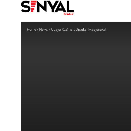
Home
»
News
»
Upaya XLSmart Disukai Masyarakat