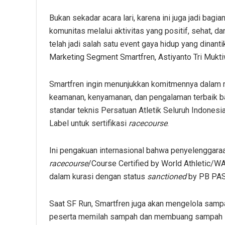
Bukan sekadar acara lari, karena ini juga jadi bag
komunitas melalui aktivitas yang positif, sehat, d
telah jadi salah satu event gaya hidup yang dinant
Marketing Segment Smartfren, Astiyanto Tri Mukt
Smartfren ingin menunjukkan komitmennya dalam m
keamanan, kenyamanan, dan pengalaman terbaik ba
standar teknis Persatuan Atletik Seluruh Indonesi
Label untuk sertifikasi
racecourse
.
Ini pengakuan internasional bahwa penyelenggara
racecourse
/Course Certified by World Athletic/WA
dalam kurasi dengan status
sanctioned
by PB PAS
Saat SF Run, Smartfren juga akan mengelola sam
peserta memilah sampah dan membuang sampah se