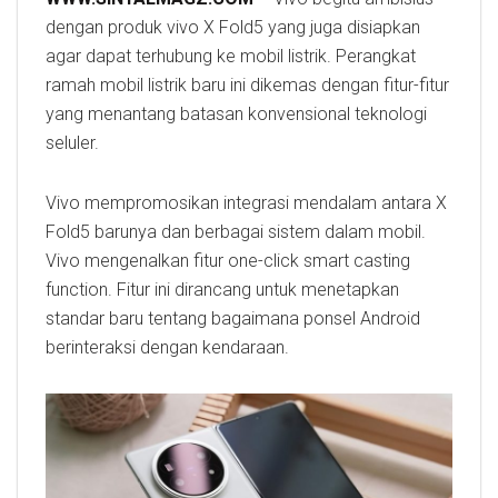
dengan produk vivo X Fold5 yang juga disiapkan
agar dapat terhubung ke mobil listrik. Perangkat
ramah mobil listrik baru ini dikemas dengan fitur-fitur
yang menantang batasan konvensional teknologi
seluler.
Vivo mempromosikan integrasi mendalam antara X
Fold5 barunya dan berbagai sistem dalam mobil.
Vivo mengenalkan fitur one-click smart casting
function. Fitur ini dirancang untuk menetapkan
standar baru tentang bagaimana ponsel Android
berinteraksi dengan kendaraan.