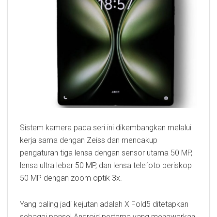
Sistem kamera pada seri ini dikembangkan melalui
kerja sama dengan Zeiss dan mencakup
pengaturan tiga lensa dengan sensor utama 50 MP,
lensa ultra lebar 50 MP, dan lensa telefoto periskop
50 MP dengan zoom optik 3x.
Yang paling jadi kejutan adalah X Fold5 ditetapkan
sebagai ponsel Android pertama yang menawarkan