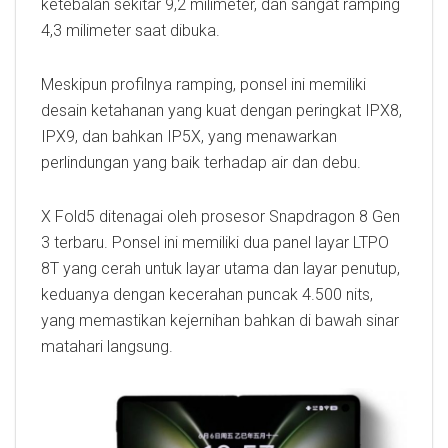
ketebalan sekitar 9,2 milimeter, dan sangat ramping
4,3 milimeter saat dibuka.
Meskipun profilnya ramping, ponsel ini memiliki
desain ketahanan yang kuat dengan peringkat IPX8,
IPX9, dan bahkan IP5X, yang menawarkan
perlindungan yang baik terhadap air dan debu.
X Fold5 ditenagai oleh prosesor Snapdragon 8 Gen
3 terbaru. Ponsel ini memiliki dua panel layar LTPO
8T yang cerah untuk layar utama dan layar penutup,
keduanya dengan kecerahan puncak 4.500 nits,
yang memastikan kejernihan bahkan di bawah sinar
matahari langsung.