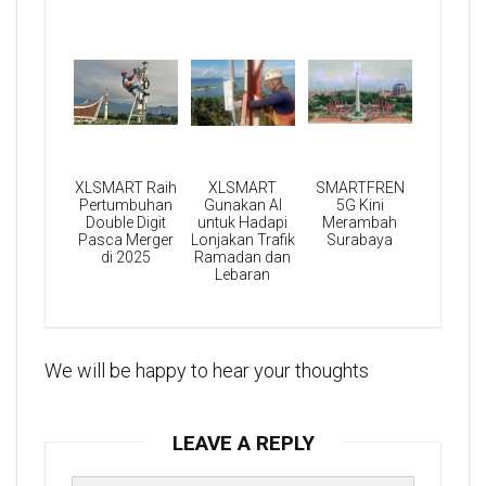
XLSMART Raih
XLSMART
SMARTFREN
Pertumbuhan
Gunakan AI
5G Kini
Double Digit
untuk Hadapi
Merambah
Pasca Merger
Lonjakan Trafik
Surabaya
di 2025
Ramadan dan
Lebaran
We will be happy to hear your thoughts
LEAVE A REPLY