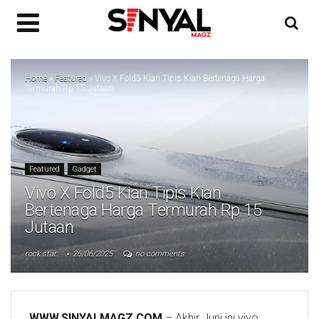
Home
»
Featured
»
Vivo X Fold5 Kian Tipis Kian Bertenaga Harga
Termurah Rp 15 Jutaan
Featured
Gadget
Vivo X Fold5 Kian Tipis Kian
Bertenaga Harga Termurah Rp 15
Jutaan
rock star
26/06/2025
no comments
WWW.SINYALMAGZ.COM
– Akhir Juni ini vivo