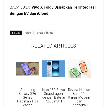
BACA JUGA:
Vivo X Fold5 Disiapkan Terintegrasi
dengan EV dan iCloud
TAGS:
Vivo
Vivo x fold5
RELATED ARTICLES
Samsung
Iqoo 15R Bawa
Review Huawei
Galaxy S26
Snapdragon
Band 11,
Series
dengan Baterai
Keren, Modern
Hadirkan Tiga
7.600 mAH
dan
Varian
Terjangkau