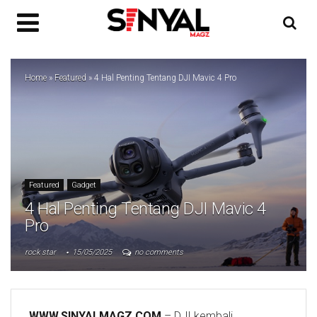
Home
»
Featured
»
4 Hal Penting Tentang DJI Mavic 4 Pro
Featured
Gadget
4 Hal Penting Tentang DJI Mavic 4
Pro
rock star
15/05/2025
no comments
WWW.SINYALMAGZ.COM
– DJI kembali