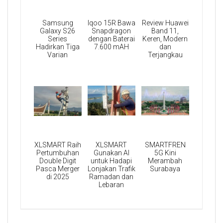
Samsung
Iqoo 15R Bawa
Review Huawei
Galaxy S26
Snapdragon
Band 11,
Series
dengan Baterai
Keren, Modern
Hadirkan Tiga
7.600 mAH
dan
Varian
Terjangkau
XLSMART Raih
XLSMART
SMARTFREN
Pertumbuhan
Gunakan AI
5G Kini
Double Digit
untuk Hadapi
Merambah
Pasca Merger
Lonjakan Trafik
Surabaya
di 2025
Ramadan dan
Lebaran