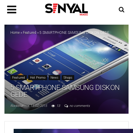
Home
»
Featured
»
5 SMARTPHONE SAMSUNG DISKON GEDE
Featured
Hot Promo
News
Shops
5 SMARTPHONE SAMSUNG DISKON
GEDE
Rockstar
13/02/2015
13
no comments