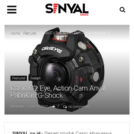
Home
»
Featured
»
Casio G’z Eye, Action Cam Anyar Pabrikan G-
Shock
Featured
Gadget
Casio G’z Eye, Action Cam Anyar
Pabrikan G-Shock
Rockstar
23/11/2017
7
no comments
SINYAL.co.id
– Desain produk Casio, khususnya