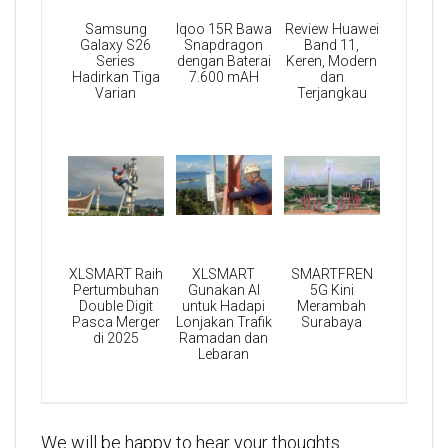
Samsung
Iqoo 15R Bawa
Review Huawei
Galaxy S26
Snapdragon
Band 11,
Series
dengan Baterai
Keren, Modern
Hadirkan Tiga
7.600 mAH
dan
Varian
Terjangkau
XLSMART Raih
XLSMART
SMARTFREN
Pertumbuhan
Gunakan AI
5G Kini
Double Digit
untuk Hadapi
Merambah
Pasca Merger
Lonjakan Trafik
Surabaya
di 2025
Ramadan dan
Lebaran
We will be happy to hear your thoughts