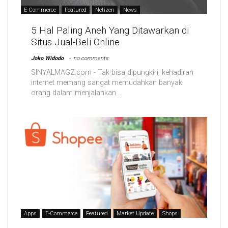
E-Commerce
Featured
Netizen
News
5 Hal Paling Aneh Yang Ditawarkan di
Situs Jual-Beli Online
Joko Widodo
no comments
SINYALMAGZ.com - Tak bisa dipungkiri, kehadiran
internet memang sangat memudahkan banyak
orang dalam menjalankan ...
Apps
E-Commerce
Featured
Market Update
Shops