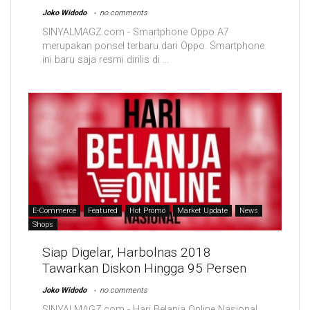
Joko Widodo
no comments
SINYALMAGZ.com - Smartphone Oppo A7
merupakan ponsel terbaru dari Oppo. Smartphone
ini baru saja resmi dirilis di ...
E-Commerce
Featured
Hot Promo
Market Update
News
Shops
Siap Digelar, Harbolnas 2018
Tawarkan Diskon Hingga 95 Persen
Joko Widodo
no comments
SINYALMAGZ.com - Hari Belanja Online Nasional