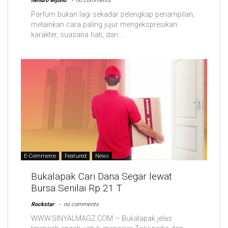
hendro wijono
no comments
Parfum bukan lagi sekadar pelengkap penampilan,
melainkan cara paling jujur mengekspresikan
karakter, suasana hati, dan ...
E-Commerce
Featured
News
Bukalapak Cari Dana Segar lewat
Bursa Senilai Rp 21 T
Rockstar
no comments
WWW.SINYALMAGZ.COM – Bukalapak jelas