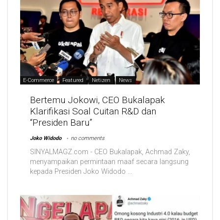
E-Commerce
Featured
Netizen
News
Bertemu Jokowi, CEO Bukalapak
Klarifikasi Soal Cuitan R&D dan
“Presiden Baru”
Joko Widodo
no comments
SINYALMAGZ.com - CEO Bukalapak, Achmad Zaky,
menyampaikan permintaan maaf secara langsung
kepada Presiden Joko Widodo ...