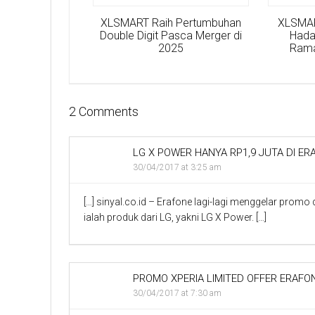
XLSMART Raih Pertumbuhan
XLSMAR
Double Digit Pasca Merger di
Hada
2025
Rama
2 Comments
LG X POWER HANYA RP1,9 JUTA DI ERA
30/04/2017 at 3:25 am
[…] sinyal.co.id – Erafone lagi-lagi menggelar promo 
ialah produk dari LG, yakni LG X Power. […]
PROMO XPERIA LIMITED OFFER ERAFON
30/04/2017 at 7:30 am