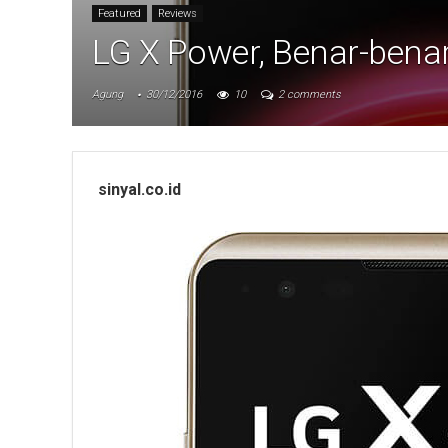
Featured
Reviews
LG X Power, Benar-bena
Agung
30/12/2016
10
2 comments
sinyal.co.id