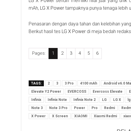
LG X Power
sendiri memiliki nilai jual yang uni
mAh,
LG X Power
tampaknya punya tenaga lebih un
Penasaran dengan daya tahan dan kelebihan yan
Berikut hasil tes
LG X Power
di meja bedah redaks
Pages:
1
2
3
4
5
6
TAGS:
2
3
3 Pro
4100 mAh
Android v6.0 M
Elevate Y2 Power
EVERCOSS
Evercoss Elevate
E
Infinix
Infinix Note
Infinix Note 2
LG
LG X
lg
Note 3
Note 3 Pro
Power
Pro
Redmi
Redmi
X Power
X Screen
XIAOMI
Xiaomi Redmi
xiao