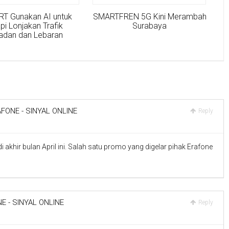
T Gunakan AI untuk
SMARTFREN 5G Kini Merambah
pi Lonjakan Trafik
Surabaya
dan dan Lebaran
FONE - SINYAL ONLINE
Reply
di akhir bulan April ini. Salah satu promo yang digelar pihak Erafone
E - SINYAL ONLINE
Reply