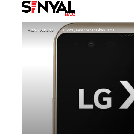
Home
»
Featured
»
LG X Power, Benar-benar Tahan Lama