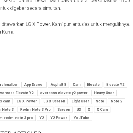
k di sektor baterai besar. Membawa baterai berkapasitas 4100
tuk digeber secara simultan.
g ditawarkan
LG X Power
, Kami pun antusias untuk menguliknya.
i Kami.
arshmallow
App Drawer
Asphalt 8
Cam
Elevate
Elevate Y2
vercoss Elevate Y2
evercoss elevate y2 power
Heavy User
 x cam
LG X Power
LG X Screen
Light User
Note
Note 2
 Note 3
Redmi Note 3 Pro
Screen
UX
X
X Cam
mi redmi note 3 pro
Y2
Y2 Power
YouTube