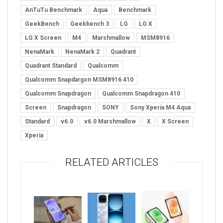
AnTuTu Benchmark
Aqua
Benchmark
GeekBench
Geekbench 3
LG
LG X
LG X Screen
M4
Marshmallow
MSM8916
NenaMark
NenaMark 2
Quadrant
Quadrant Standard
Qualcomm
Qualcomm Snapdargon MSM8916 410
Qualcomm Snapdragon
Qualcomm Snapdragon 410
Screen
Snapdragon
SONY
Sony Xperia M4 Aqua
Standard
v6.0
v6.0 Marshmallow
X
X Screen
Xperia
RELATED ARTICLES