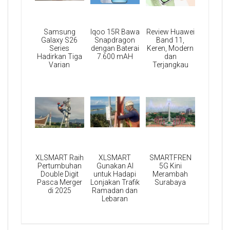
Samsung
Iqoo 15R Bawa
Review Huawei
Galaxy S26
Snapdragon
Band 11,
Series
dengan Baterai
Keren, Modern
Hadirkan Tiga
7.600 mAH
dan
Varian
Terjangkau
XLSMART Raih
XLSMART
SMARTFREN
Pertumbuhan
Gunakan AI
5G Kini
Double Digit
untuk Hadapi
Merambah
Pasca Merger
Lonjakan Trafik
Surabaya
di 2025
Ramadan dan
Lebaran