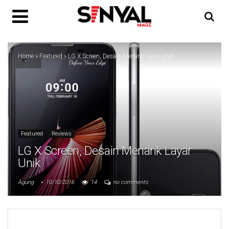
Home
»
Featured
»
LG X Screen, Desain Menarik Layar Unik
Featured
Reviews
LG X Screen, Desain Menarik Layar
Unik
Agung
10/10/2016
14
no comments