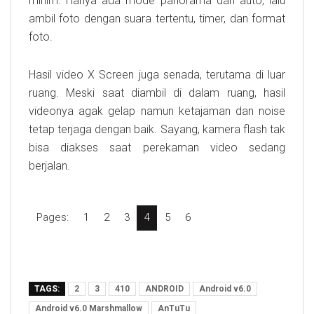
minim. Hanya ada mode panorama dan auto, lalu
ambil foto dengan suara tertentu, timer, dan format
foto.
Hasil video X Screen juga senada, terutama di luar
ruang. Meski saat diambil di dalam ruang, hasil
videonya agak gelap namun ketajaman dan noise
tetap terjaga dengan baik. Sayang, kamera flash tak
bisa diakses saat perekaman video sedang
berjalan.
Pages:
1
2
3
4
5
6
TAGS:
2
3
410
ANDROID
Android v6.0
Android v6.0 Marshmallow
AnTuTu