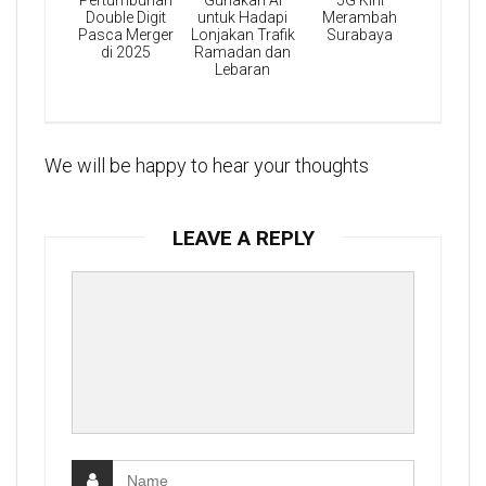
Pertumbuhan
Gunakan AI
5G Kini
Double Digit
untuk Hadapi
Merambah
Pasca Merger
Lonjakan Trafik
Surabaya
di 2025
Ramadan dan
Lebaran
We will be happy to hear your thoughts
LEAVE A REPLY