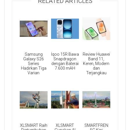
RELATED ARTICLES
Samsung
Iqoo 15R Bawa
Review Huawei
Galaxy S26
Snapdragon
Band 11,
Series
dengan Baterai
Keren, Modern
Hadirkan Tiga
7.600 mAH
dan
Varian
Terjangkau
XLSMART Raih
XLSMART
SMARTFREN