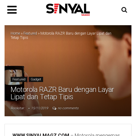
Home
»
Featured
»
Motorola RAZR Baru dengan Layar Lipat dan
Tetap Tipis
Featured
Gadget
Motorola RAZR Baru dengan Layar
Lipat dan Tetap Tipis
Rockstar
15/11/2019
no comments
WWW.SINYALMAGZ.COM
– Motorola mengemas