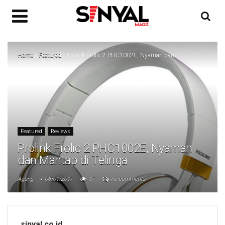
Home
»
Featured
»
Prolink Frolic 2 PHC1002E, Nyaman dan
Mantap di Telinga
Featured
Reviews
Prolink Frolic 2 PHC1002E, Nyaman
dan Mantap di Telinga
Agung
06/01/2017
17
no comments
sinyal.co.id