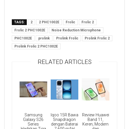
TAGS:
2
2 PHC1002E
Frolic
Frolic 2
Frolic 2 PHC1002E
Noise Reduction Microphone
PHC1002E
prolink
Prolink Frolic
Prolink Frolic 2
Prolink Frolic 2 PHC1002E
RELATED ARTICLES
Samsung
Iqoo 15R Bawa
Review Huawei
Galaxy S26
Snapdragon
Band 11,
Series
dengan Baterai
Keren, Modern
Hadirkan Tiga
7.600 mAH
dan