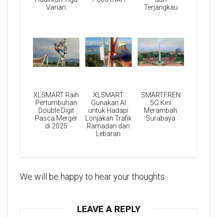
Varian
Terjangkau
XLSMART Raih
XLSMART
SMARTFREN
Pertumbuhan
Gunakan AI
5G Kini
Double Digit
untuk Hadapi
Merambah
Pasca Merger
Lonjakan Trafik
Surabaya
di 2025
Ramadan dan
Lebaran
We will be happy to hear your thoughts
LEAVE A REPLY