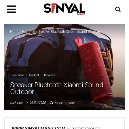
Home
»
Featured
»
Speaker Bluetooth Xiaomi Sound Outdoor
Featured
Gadget
Reviews
Speaker Bluetooth Xiaomi Sound
Outdoor
rock star
06/01/2025
no comments
WWW.SINYALMAGZ.COM
– Xiaomi Sound