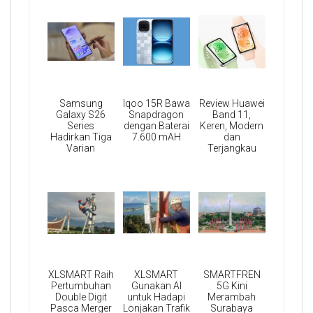
Samsung
Iqoo 15R Bawa
Review Huawei
Galaxy S26
Snapdragon
Band 11,
Series
dengan Baterai
Keren, Modern
Hadirkan Tiga
7.600 mAH
dan
Varian
Terjangkau
XLSMART Raih
XLSMART
SMARTFREN
Pertumbuhan
Gunakan AI
5G Kini
Double Digit
untuk Hadapi
Merambah
Pasca Merger
Lonjakan Trafik
Surabaya