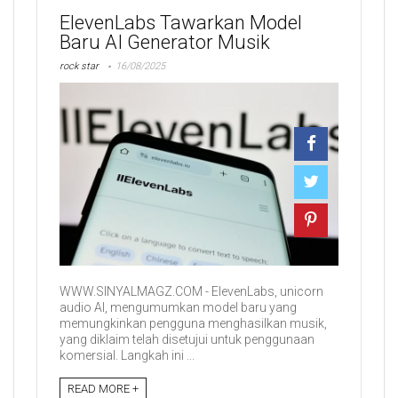
ElevenLabs Tawarkan Model
Baru AI Generator Musik
rock star
16/08/2025
WWW.SINYALMAGZ.COM - ElevenLabs, unicorn
audio AI, mengumumkan model baru yang
memungkinkan pengguna menghasilkan musik,
yang diklaim telah disetujui untuk penggunaan
komersial. Langkah ini ...
READ MORE +