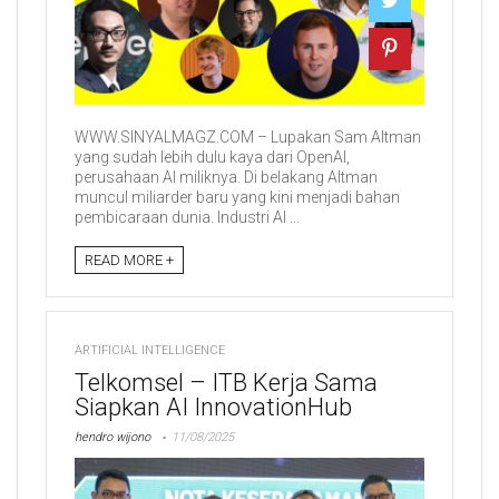
WWW.SINYALMAGZ.COM – Lupakan Sam Altman
yang sudah lebih dulu kaya dari OpenAI,
perusahaan AI miliknya. Di belakang Altman
muncul miliarder baru yang kini menjadi bahan
pembicaraan dunia. Industri AI ...
READ MORE +
ARTIFICIAL INTELLIGENCE
Telkomsel – ITB Kerja Sama
Siapkan AI InnovationHub
hendro wijono
11/08/2025