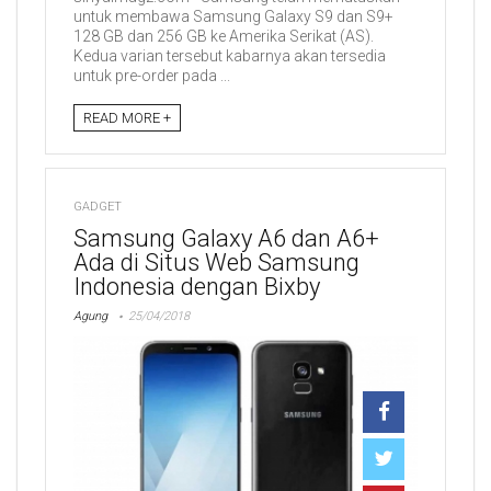
untuk membawa Samsung Galaxy S9 dan S9+
128 GB dan 256 GB ke Amerika Serikat (AS).
Kedua varian tersebut kabarnya akan tersedia
untuk pre-order pada ...
READ MORE +
GADGET
Samsung Galaxy A6 dan A6+
Ada di Situs Web Samsung
Indonesia dengan Bixby
Agung
25/04/2018