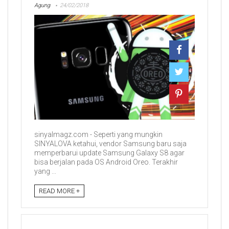
Agung
24/02/2018
sinyalmagz.com - Seperti yang mungkin
SINYALOVA ketahui, vendor Samsung baru saja
memperbarui update Samsung Galaxy S8 agar
bisa berjalan pada OS Android Oreo. Terakhir
yang ...
READ MORE +