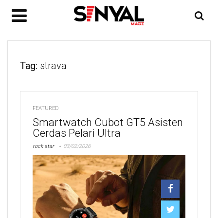
Tag:
strava
FEATURED
Smartwatch Cubot GT5 Asisten
Cerdas Pelari Ultra
rock star
03/02/2026