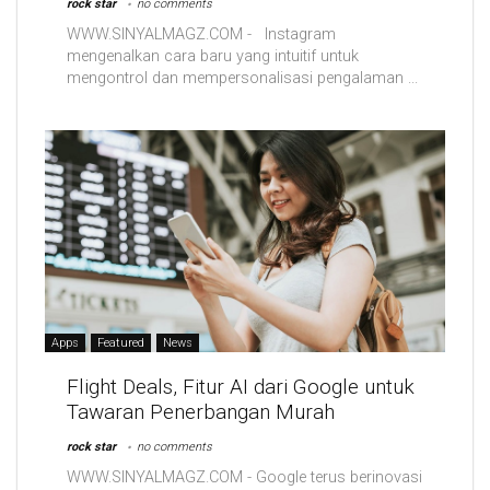
rock star
no comments
WWW.SINYALMAGZ.COM - Instagram
mengenalkan cara baru yang intuitif untuk
mengontrol dan mempersonalisasi pengalaman ...
Apps
Featured
News
Flight Deals, Fitur AI dari Google untuk
Tawaran Penerbangan Murah
rock star
no comments
WWW.SINYALMAGZ.COM - Google terus berinovasi