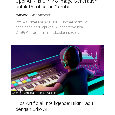
OpenAI Rilis GPT-4o Image Generation
untuk Pembuatan Gambar
rock star
no comments
WWW.SINYALMAGZ.COM – OpenAI memulai
perjalanan baru aplikasi AI generative-nya,
ChatGPT. Kali ini memfokuskan pada ...
Apps
Featured
Tips And Trik
Tips Artificial Intelligence: Bikin Lagu
dengan Udio AI