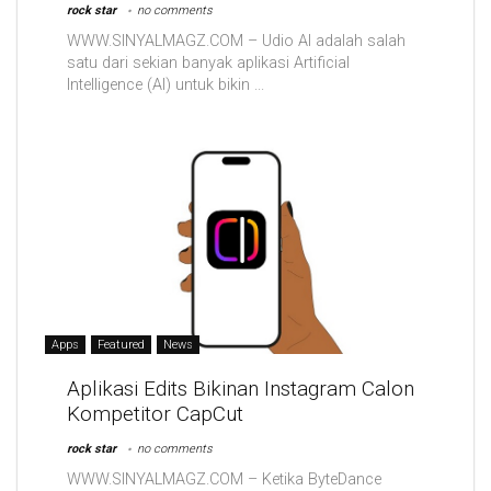
rock star
no comments
WWW.SINYALMAGZ.COM – Udio AI adalah salah
satu dari sekian banyak aplikasi Artificial
Intelligence (AI) untuk bikin ...
Apps
Featured
News
Aplikasi Edits Bikinan Instagram Calon
Kompetitor CapCut
rock star
no comments
WWW.SINYALMAGZ.COM – Ketika ByteDance