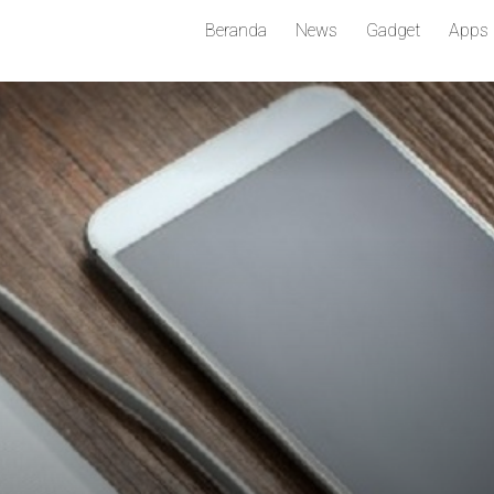
Beranda
News
Gadget
Apps
u