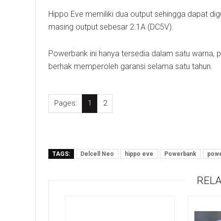
Hippo Eve memiliki dua output sehingga dapat dig
masing output sebesar 2.1A (DC5V).
Powerbank ini hanya tersedia dalam satu warna, p
berhak memperoleh garansi selama satu tahun.
Pages:
1
2
TAGS:
Delcell Neo
hippo eve
Powerbank
powe
RELA