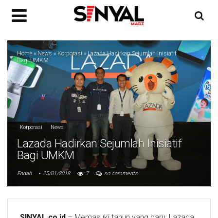
Home
»
News
»
Korporasi
»
Lazada Hadirkan Sejumlah Inisiatif
Bagi UMKM
Korporasi
News
Lazada Hadirkan Sejumlah Inisiatif
Bagi UMKM
Endah
25/01/2018
7
no comments
SINYAL.co.id
– Memasuki tahun yang baru, Lazada