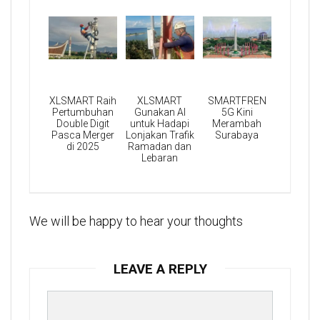
XLSMART Raih
XLSMART
SMARTFREN
Pertumbuhan
Gunakan AI
5G Kini
Double Digit
untuk Hadapi
Merambah
Pasca Merger
Lonjakan Trafik
Surabaya
di 2025
Ramadan dan
Lebaran
We will be happy to hear your thoughts
LEAVE A REPLY