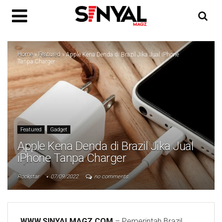
Home
»
Featured
»
Apple Kena Denda di Brazil Jika Jual iPhone
Tanpa Charger
Featured
Gadget
Apple Kena Denda di Brazil Jika Jual
iPhone Tanpa Charger
Rockstar
07/09/2022
no comments
WWW.SINYALMAGZ.COM
– Pemerintah Brazil