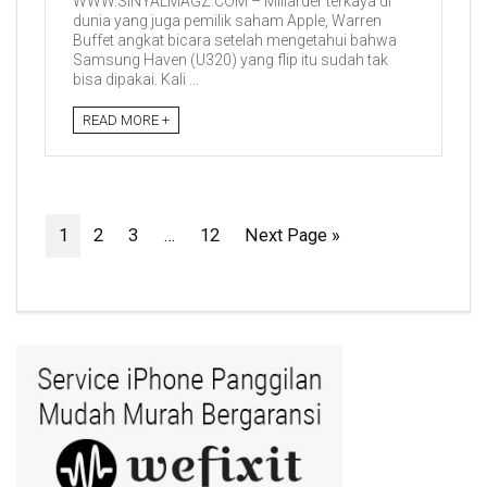
WWW.SINYALMAGZ.COM – Miliarder terkaya di
dunia yang juga pemilik saham Apple, Warren
Buffet angkat bicara setelah mengetahui bahwa
Samsung Haven (U320) yang flip itu sudah tak
bisa dipakai. Kali ...
READ MORE +
1
2
3
…
12
Next Page »