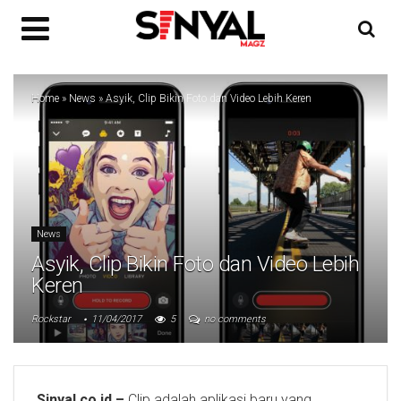
Home
»
News
»
Asyik, Clip Bikin Foto dan Video Lebih Keren
News
Asyik, Clip Bikin Foto dan Video Lebih
Keren
Rockstar
11/04/2017
5
no comments
Sinyal.co.id –
Clip adalah aplikasi baru yang