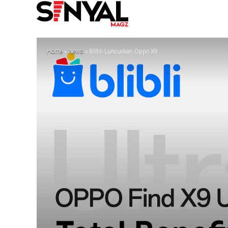
Home
»
News
»
Blibli Luncurkan Oppo X9