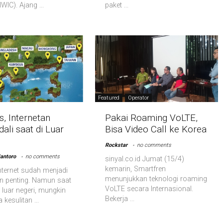
WIC). Ajang ...
paket ...
Featured
Operator
, Internetan
Pakai Roaming VoLTE,
ali saat di Luar
Bisa Video Call ke Korea
Rockstar
no comments
antoro
no comments
sinyal.co.id Jumat (15/4)
kemarin, Smartfren
internet sudah menjadi
menunjukkan teknologi roaming
n penting. Namun saat
VoLTE secara Internasional.
 luar negeri, mungkin
Bekerja ...
 kesulitan ...