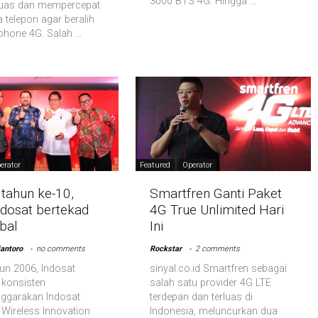
3000 BTS 4G. Hingga ...
uas dan mempercepat
 telepon agar beralih
hone 4G. Salah ...
erator
Featured
Operator
tahun ke-10,
Smartfren Ganti Paket
ndosat bertekad
4G True Unlimited Hari
bal
Ini
antoro
no comments
Rockstar
2 comments
hun 2006, Indosat
sinyal.co.id Smartfren sebagai
konsisten
salah satu provider 4G LTE
ggarakan Indosat
terdepan dan terluas di
Wireless Innovation
Indonesia, meluncurkan dua