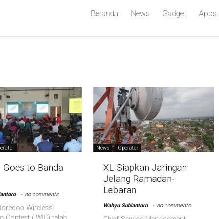
Beranda
News
Gadget
Apps
erator
News
Operator
 Goes to Banda
XL Siapkan Jaringan
Jelang Ramadan-
Lebaran
antoro
no comments
Wahyu Subiantoro
no comments
Ooredoo Wireless
n Contest (IWIC) telah