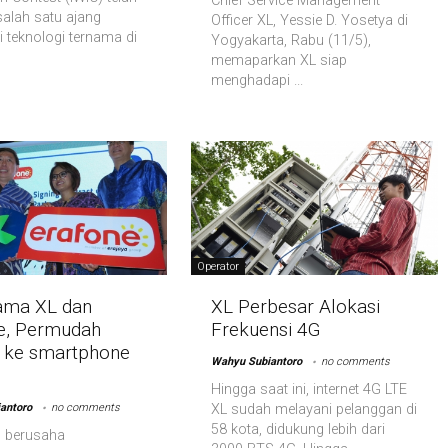
Chief Service Management
salah satu ajang
Officer XL, Yessie D. Yosetya di
 teknologi ternama di
Yogyakarta, Rabu (11/5),
memaparkan XL siap
menghadapi ...
Operator
ama XL dan
XL Perbesar Alokasi
e, Permudah
Frekuensi 4G
h ke smartphone
Wahyu Subiantoro
no comments
Hingga saat ini, internet 4G LTE
antoro
no comments
XL sudah melayani pelanggan di
58 kota, didukung lebih dari
 berusaha