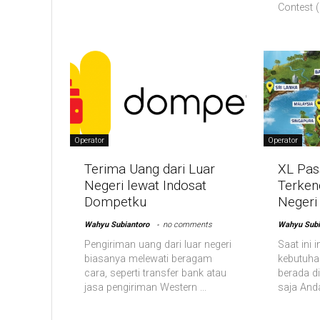
Contest (I
Operator
Operator
Terima Uang dari Luar
XL Pass
Negeri lewat Indosat
Terkend
Dompetku
Negeri
Wahyu Subiantoro
no comments
Wahyu Subi
Pengiriman uang dari luar negeri
Saat ini 
biasanya melewati beragam
kebutuha
cara, seperti transfer bank atau
berada di
jasa pengiriman Western ...
saja Anda