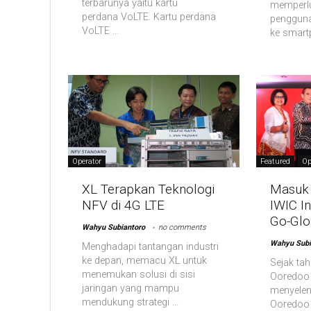
terbarunya yaitu kartu
memperl
perdana VoLTE. Kartu perdana
pengguna
VoLTE ...
ke smartp
Operator
Featured
Op
XL Terapkan Teknologi
Masuk 
NFV di 4G LTE
IWIC I
Go-Glo
Wahyu Subiantoro
no comments
Wahyu Subi
Menghadapi tantangan industri
ke depan, memacu XL untuk
Sejak ta
menemukan solusi di sisi
Ooredoo 
jaringan yang mampu
menyelen
mendukung strategi ...
Ooredoo 