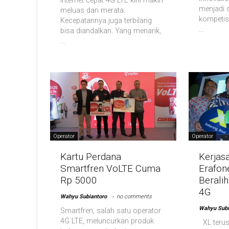
Internet cepat 4G LTE kini makin
menjadi 
meluas dan merata.
kompetisi
Kecepatannya juga terbilang
...
bisa diandalkan. Yang menarik,
...
Operator
Operator
Kartu Perdana
Kerjas
Smartfren VoLTE Cuma
Erafon
Rp 5000
Berali
4G
Wahyu Subiantoro
no comments
Wahyu Subi
Smartfren, salah satu operator
4G LTE, meluncurkan produk
XL terus