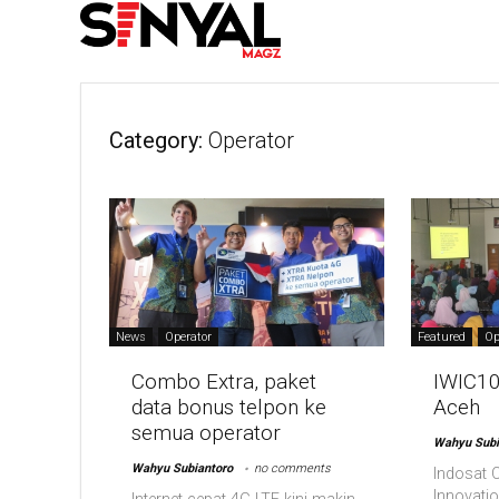
Category:
Operator
News
Operator
Featured
Op
Combo Extra, paket
IWIC10
data bonus telpon ke
Aceh
semua operator
Wahyu Subi
Wahyu Subiantoro
no comments
Indosat 
Innovatio