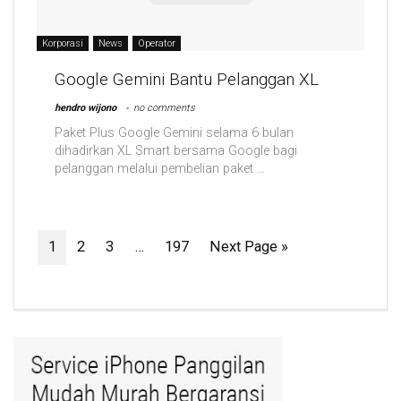
Korporasi
News
Operator
Google Gemini Bantu Pelanggan XL
hendro wijono
no comments
Paket Plus Google Gemini selama 6 bulan
dihadirkan XL Smart bersama Google bagi
pelanggan melalui pembelian paket ...
1
2
3
…
197
Next Page »