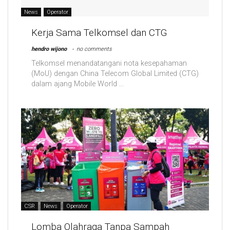
News
Operator
Kerja Sama Telkomsel dan CTG
hendro wijono
no comments
Telkomsel menandatangani nota kesepahaman
(MoU) dengan China Telecom Global Limited (CTG)
dalam ajang Mobile World ...
CSR
News
Operator
Lomba Olahraga Tanpa Sampah