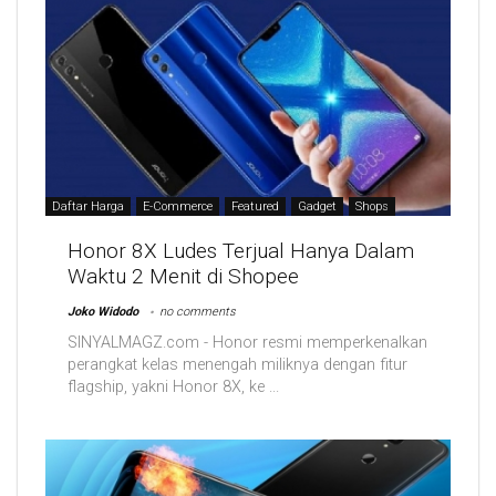
Daftar Harga
E-Commerce
Featured
Gadget
Shops
Honor 8X Ludes Terjual Hanya Dalam
Waktu 2 Menit di Shopee
Joko Widodo
no comments
SINYALMAGZ.com - Honor resmi memperkenalkan
perangkat kelas menengah miliknya dengan fitur
flagship, yakni Honor 8X, ke ...