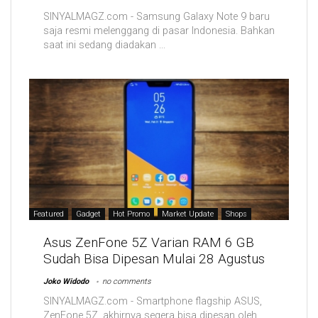
SINYALMAGZ.com - Samsung Galaxy Note 9 baru
saja resmi melenggang di pasar Indonesia. Bahkan
saat ini sedang diadakan ...
Featured
Gadget
Hot Promo
Market Update
Shops
Asus ZenFone 5Z Varian RAM 6 GB
Sudah Bisa Dipesan Mulai 28 Agustus
Joko Widodo
no comments
SINYALMAGZ.com - Smartphone flagship ASUS,
ZenFone 5Z, akhirnya segera bisa dipesan oleh