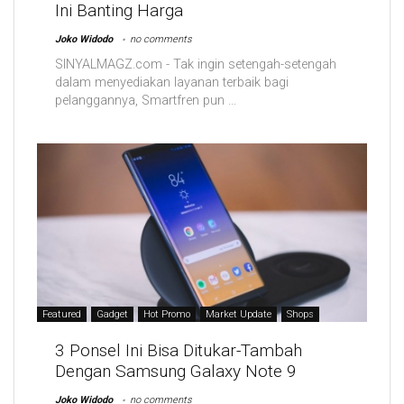
Ini Banting Harga
Joko Widodo
no comments
SINYALMAGZ.com - Tak ingin setengah-setengah
dalam menyediakan layanan terbaik bagi
pelanggannya, Smartfren pun ...
Featured
Gadget
Hot Promo
Market Update
Shops
3 Ponsel Ini Bisa Ditukar-Tambah
Dengan Samsung Galaxy Note 9
Joko Widodo
no comments