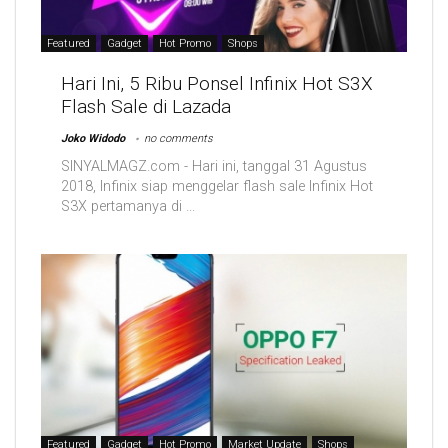
Featured
Gadget
Hot Promo
Shops
Hari Ini, 5 Ribu Ponsel Infinix Hot S3X
Flash Sale di Lazada
Joko Widodo
no comments
SINYALMAGZ.com - Hari ini, tanggal 31 Agustus
2018, Infinix siap menggelar flash sale Infinix Hot
S3X pertamanya di ...
Featured
Gadget
Hot Promo
Market Update
Shops