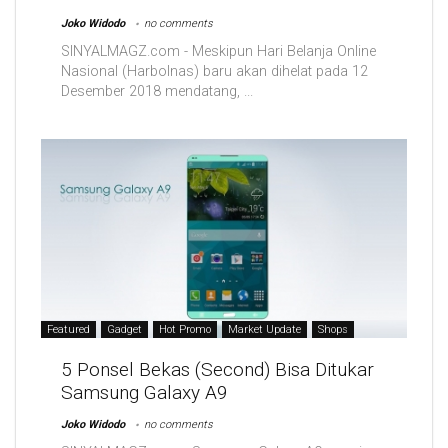
Joko Widodo
no comments
SINYALMAGZ.com - Meskipun Hari Belanja Online
Nasional (Harbolnas) baru akan dihelat pada 12
Desember 2018 mendatang, ...
Featured
Gadget
Hot Promo
Market Update
Shops
5 Ponsel Bekas (Second) Bisa Ditukar
Samsung Galaxy A9
Joko Widodo
no comments