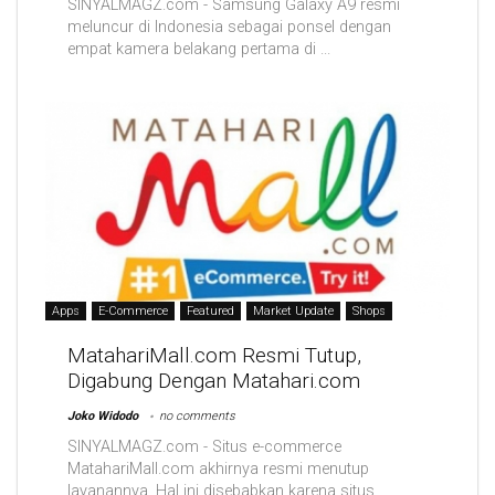
SINYALMAGZ.com - Samsung Galaxy A9 resmi
meluncur di Indonesia sebagai ponsel dengan
empat kamera belakang pertama di ...
Apps
E-Commerce
Featured
Market Update
Shops
MatahariMall.com Resmi Tutup,
Digabung Dengan Matahari.com
Joko Widodo
no comments
SINYALMAGZ.com - Situs e-commerce
MatahariMall.com akhirnya resmi menutup
layanannya. Hal ini disebabkan karena situs ...