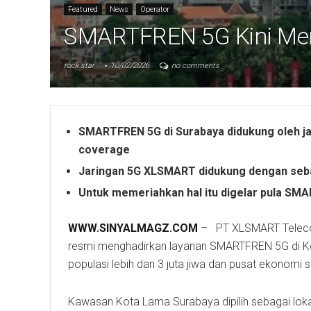
Featured
News
Operator
SMARTFREN 5G Kini Me
rock star
10/02/2026
no comments
SMARTFREN 5G di Surabaya didukung oleh j
coverage
Jaringan 5G XLSMART didukung dengan seba
Untuk memeriahkan hal itu digelar pula SMAR
WWW.SINYALMAGZ.COM
– PT XLSMART Teleco
resmi menghadirkan layanan SMARTFREN 5G di Kot
populasi lebih dari 3 juta jiwa dan pusat ekonomi
Kawasan Kota Lama Surabaya dipilih sebagai lokasi