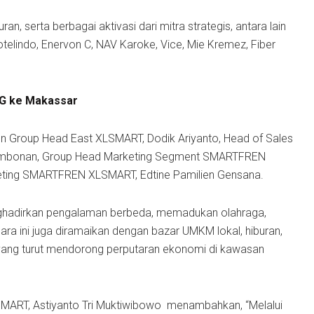
n, serta berbagai aktivasi dari mitra strategis, antara lain
telindo, Enervon C, NAV Karoke, Vice, Mie Kremez, Fiber
G ke Makassar
on Group Head East XLSMART, Dodik Ariyanto, Head of Sales
embonan, ⁠Group Head Marketing Segment SMARTFREN
keting SMARTFREN XLSMART, Edtine Pamilien Gensana.
nghadirkan pengalaman berbeda, memadukan olahraga,
cara ini juga diramaikan dengan bazar UMKM lokal, hiburan,
, yang turut mendorong perputaran ekonomi di kawasan
ART, Astiyanto Tri Muktiwibowo menambahkan, “Melalui