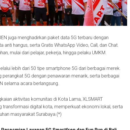
EN juga menghadirkan paket data 5G terbaru dengan
a anti hangus, serta Gratis WhatsApp Video, Call, dan Chat.
uhan, mulai dari pelajar, pekerja, hingga pelaku UMKM.
alui lebih dari 50 tipe smartphone 5G dari berbagai merek.
g perangkat 5G dengan penawaran menarik, serta berbagai
EN selama acara berlangsung.
ngkaian aktivitas komunitas di Kota Lama, XLSMART
ransformasi digital kota, memperkuat ekonomi lokal, serta
uhan masyarakat Surabaya.(*)
i Peresmian Layanan 5G Smartfren dan Fun Run di Bali