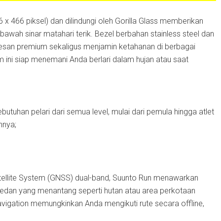
 x 466 piksel) dan dilindungi oleh Gorilla Glass memberikan
bawah sinar matahari terik. Bezel berbahan stainless steel dan
esan premium sekaligus menjamin ketahanan di berbagai
m ini siap menemani Anda berlari dalam hujan atau saat
utuhan pelari dari semua level, mulai dari pemula hingga atlet
nnya;
atellite System (GNSS) dual-band, Suunto Run menawarkan
 medan yang menantang seperti hutan atau area perkotaan
vigation memungkinkan Anda mengikuti rute secara offline,