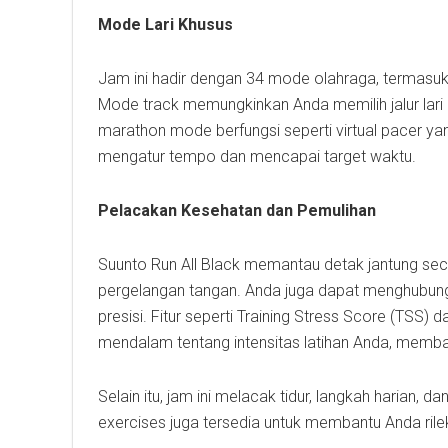
Mode Lari Khusus
Jam ini hadir dengan 34 mode olahraga, termasuk
Mode track memungkinkan Anda memilih jalur lari 
marathon mode berfungsi seperti virtual pacer ya
mengatur tempo dan mencapai target waktu.
Pelacakan Kesehatan dan Pemulihan
Suunto Run All Black memantau detak jantung secar
pergelangan tangan. Anda juga dapat menghubung
presisi. Fitur seperti Training Stress Score (TS
mendalam tentang intensitas latihan Anda, memb
Selain itu, jam ini melacak tidur, langkah harian, d
exercises juga tersedia untuk membantu Anda rileks