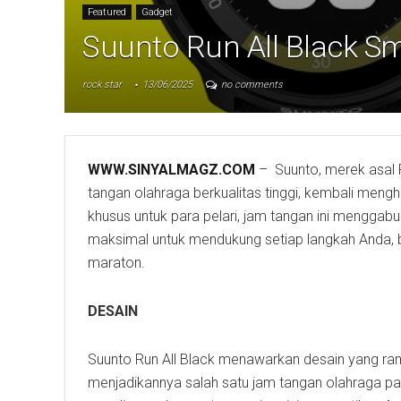
Featured
Gadget
Suunto Run All Black Sma
rock star
13/06/2025
no comments
WWW.SINYALMAGZ.COM
– Suunto, merek asal F
tangan olahraga berkualitas tinggi, kembali mengha
khusus untuk para pelari, jam tangan ini menggab
maksimal untuk mendukung setiap langkah Anda, b
maraton.
DESAIN
Suunto Run All Black menawarkan desain yang r
menjadikannya salah satu jam tangan olahraga pali