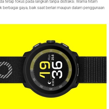
da tetap fokus pada langkah tanpa distraksi. Warna hitam
 berbagai gaya, baik saat berlari maupun dalam penggunaan