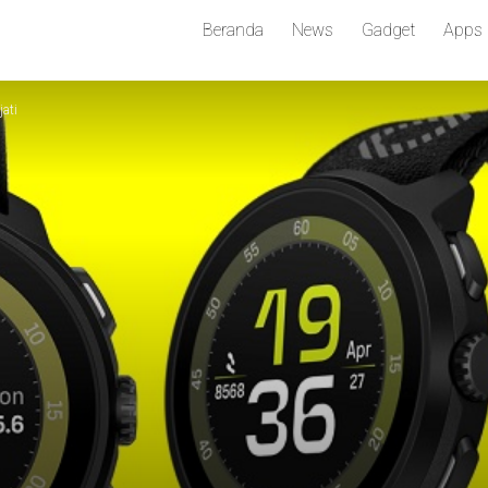
Beranda
News
Gadget
Apps
ati