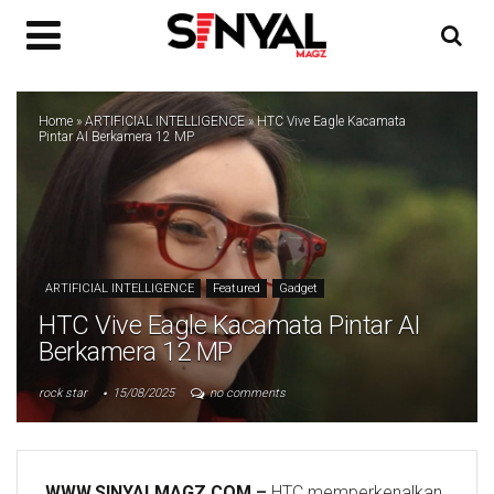
Home
»
ARTIFICIAL INTELLIGENCE
»
HTC Vive Eagle Kacamata
Pintar AI Berkamera 12 MP
ARTIFICIAL INTELLIGENCE
Featured
Gadget
HTC Vive Eagle Kacamata Pintar AI
Berkamera 12 MP
rock star
15/08/2025
no comments
WWW.SINYALMAGZ.COM
–
HTC memperkenalkan