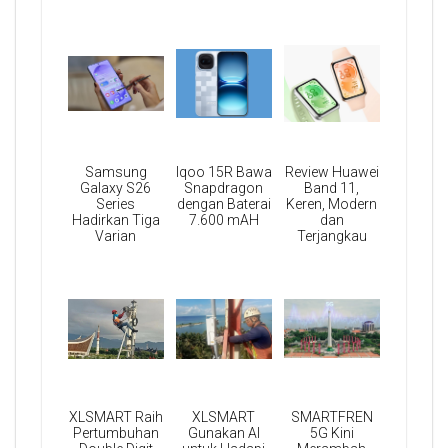
Samsung
Iqoo 15R Bawa
Review Huawei
Galaxy S26
Snapdragon
Band 11,
Series
dengan Baterai
Keren, Modern
Hadirkan Tiga
7.600 mAH
dan
Varian
Terjangkau
XLSMART Raih
XLSMART
SMARTFREN
Pertumbuhan
Gunakan AI
5G Kini