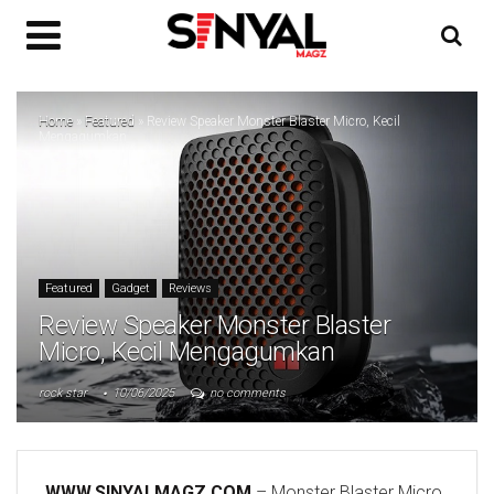
Home
»
Featured
»
Review Speaker Monster Blaster Micro, Kecil
Mengagumkan
Featured
Gadget
Reviews
Review Speaker Monster Blaster
Micro, Kecil Mengagumkan
rock star
10/06/2025
no comments
WWW.SINYALMAGZ.COM
– Monster Blaster Micro