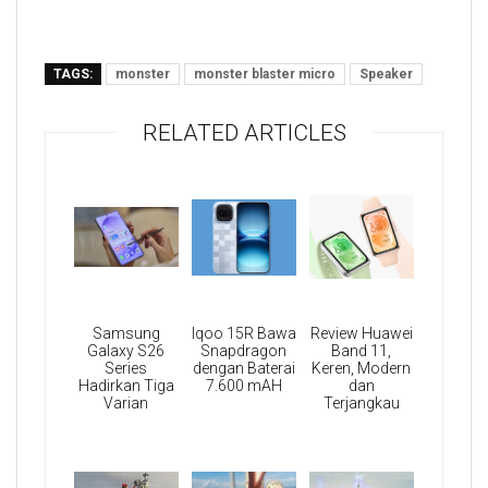
TAGS:
monster
monster blaster micro
Speaker
RELATED ARTICLES
Samsung
Iqoo 15R Bawa
Review Huawei
Galaxy S26
Snapdragon
Band 11,
Series
dengan Baterai
Keren, Modern
Hadirkan Tiga
7.600 mAH
dan
Varian
Terjangkau