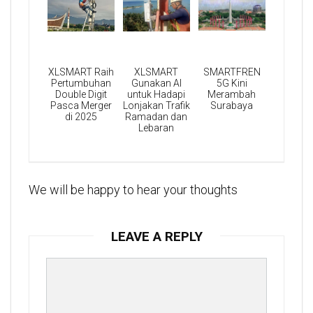
XLSMART Raih
XLSMART
SMARTFREN
Pertumbuhan
Gunakan AI
5G Kini
Double Digit
untuk Hadapi
Merambah
Pasca Merger
Lonjakan Trafik
Surabaya
di 2025
Ramadan dan
Lebaran
We will be happy to hear your thoughts
LEAVE A REPLY