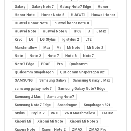
Galaxy
Galaxy Note7
Galaxy Note7 Edge
Honor
Honor Note
Honor Note 8
HUAWEI
Huawei Honor
Huawei Honor Note
huawei honor note 8
Huawei Note
Huawei Note 8
IP68
J
J Max
Kryo
LG
LG Stylus
lg stylus 2
LTE
Marshmallow
Max
Mi
Mi Note
Mi Note 2
Note
Note 2
Note 7
Note 8
Note7
Note7 Edge
PDAF
Pro
Qualcomm
Qualcomm Snapdragon
Qualcomm Snapdragon 821
SAMSUNG
Samsung Galaxy
Samsung Galaxy J Max
samsung galaxy note7
Samsung Galaxy Note7 Edge
Samsung J Max
Samsung Note7
Samsung Note7 Edge
Snapdragon
Snapdragon 821
Stylus
Stylus 2
v6.0
v6.0 Marshmallow
XIAOMI
Xiaomi Mi
Xiaomi Mi Note
Xiaomi Mi Note 2
Xiaomi Note
Xiaomi Note 2
ZMAX
ZMAX Pro