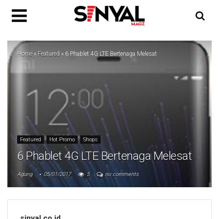
Home
»
Featured
»
6 Phablet 4G LTE Bertenaga Melesat
Featured
Hot Promo
Shops
6 Phablet 4G LTE Bertenaga Melesat
Agung
05/01/2017
5
no comments
sinyal.co.id