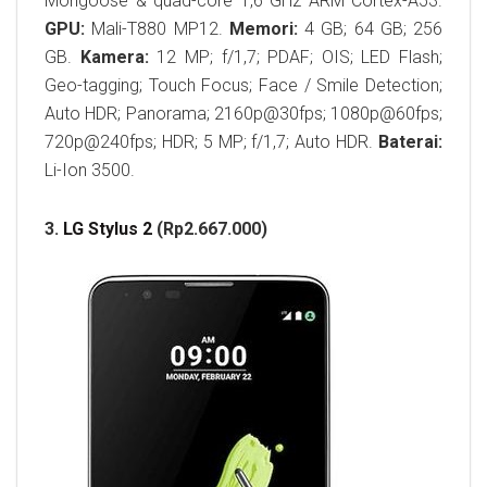
Mongoose & quad-core 1,6 GHz ARM Cortex-A53.
GPU:
Mali-T880 MP12.
Memori:
4 GB; 64 GB; 256
GB.
Kamera:
12 MP; f/1,7; PDAF; OIS; LED Flash;
Geo-tagging; Touch Focus; Face / Smile Detection;
Auto HDR; Panorama; 2160p@30fps; 1080p@60fps;
720p@240fps; HDR; 5 MP; f/1,7; Auto HDR.
Baterai:
Li-Ion 3500.
3.
LG Stylus 2
(Rp2.667.000)