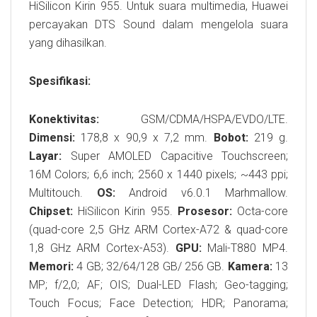
HiSilicon Kirin 955. Untuk suara multimedia, Huawei
percayakan DTS Sound dalam mengelola suara
yang dihasilkan.
Spesifikasi:
Konektivitas:
GSM/CDMA/HSPA/EVDO/LTE.
Dimensi:
178,8 x 90,9 x 7,2 mm.
Bobot:
219 g.
Layar:
Super AMOLED Capacitive Touchscreen;
16M Colors; 6,6 inch; 2560 x 1440 pixels; ~443 ppi;
Multitouch.
OS:
Android v6.0.1 Marhmallow.
Chipset:
HiSilicon Kirin 955.
Prosesor:
Octa-core
(quad-core 2,5 GHz ARM Cortex-A72 & quad-core
1,8 GHz ARM Cortex-A53).
GPU:
Mali-T880 MP4.
Memori:
4 GB; 32/64/128 GB/ 256 GB.
Kamera:
13
MP; f/2,0; AF; OIS; Dual-LED Flash; Geo-tagging;
Touch Focus; Face Detection; HDR; Panorama;