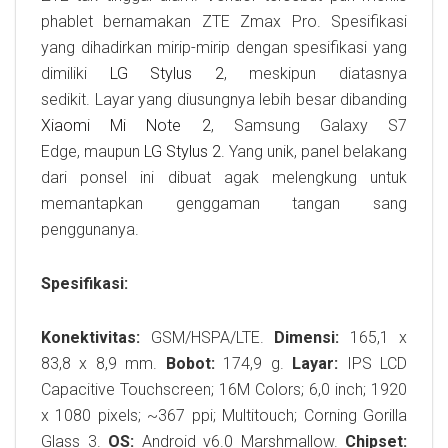
phablet bernamakan ZTE Zmax Pro. Spesifikasi
yang dihadirkan mirip-mirip dengan spesifikasi yang
dimiliki
LG Stylus 2
, meskipun diatasnya
sedikit. Layar yang diusungnya lebih besar dibanding
Xiaomi Mi Note 2
, Samsung Galaxy S7
Edge, maupun
LG Stylus 2
. Yang unik, panel belakang
dari ponsel ini dibuat agak melengkung untuk
memantapkan genggaman tangan sang
penggunanya.
Spesifikasi:
Konektivitas:
GSM/HSPA/LTE.
Dimensi:
165,1 x
83,8 x 8,9 mm.
Bobot:
174,9 g.
Layar:
IPS LCD
Capacitive Touchscreen; 16M Colors; 6,0 inch; 1920
x 1080 pixels; ~367 ppi; Multitouch; Corning Gorilla
Glass 3.
OS:
Android v6.0 Marshmallow.
Chipset: