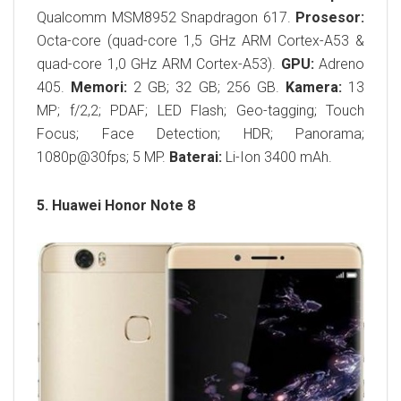
Qualcomm MSM8952 Snapdragon 617.
Prosesor:
Octa-core (quad-core 1,5 GHz ARM Cortex-A53 &
quad-core 1,0 GHz ARM Cortex-A53).
GPU:
Adreno
405.
Memori:
2 GB; 32 GB; 256 GB.
Kamera:
13
MP; f/2,2; PDAF; LED Flash; Geo-tagging; Touch
Focus; Face Detection; HDR; Panorama;
1080p@30fps; 5 MP.
Baterai:
Li-Ion 3400 mAh.
5. Huawei Honor Note 8