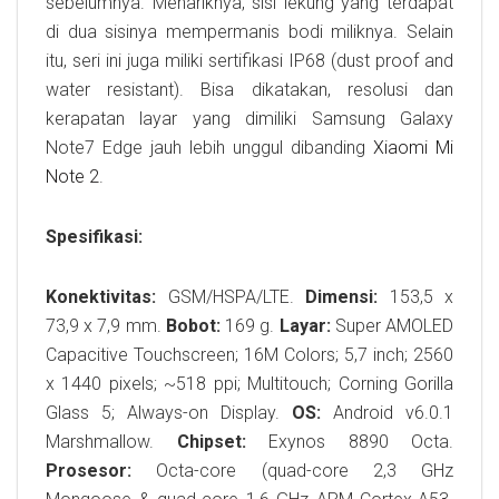
sebelumnya. Menariknya, sisi lekung yang terdapat
di dua sisinya mempermanis bodi miliknya. Selain
itu, seri ini juga miliki sertifikasi IP68 (dust proof and
water resistant). Bisa dikatakan, resolusi dan
kerapatan layar yang dimiliki Samsung Galaxy
Note7 Edge jauh lebih unggul dibanding
Xiaomi Mi
Note 2
.
Spesifikasi:
Konektivitas:
GSM/HSPA/LTE.
Dimensi:
153,5 x
73,9 x 7,9 mm.
Bobot:
169 g.
Layar:
Super AMOLED
Capacitive Touchscreen; 16M Colors; 5,7 inch; 2560
x 1440 pixels; ~518 ppi; Multitouch; Corning Gorilla
Glass 5; Always-on Display.
OS:
Android v6.0.1
Marshmallow.
Chipset:
Exynos 8890 Octa.
Prosesor:
Octa-core (quad-core 2,3 GHz