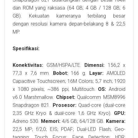
dan ROM yang raksasa (64 GB; 4 GB / 128 GB; 6
GB). Kekuatan kameranya terbilang besar
dengan resolusi kamera depan-belakang 8 & 22,5
MP.
Spesifikasi:
Konektivitas:
GSM/HSPA/LTE.
Dimensi:
156,2 x
77,3 x 7,6 mm.
Bobot:
166 g.
Layar:
AMOLED
Capacitive Touchscreen; 16M Colors; 5,7 inch; 1920
x 1080 pixels; ~386 ppi; Multitouch.
OS:
Android
v6.0 Marshmallow.
Chipset:
Qualcomm MSM8996
Snapdragon 821.
Prosesor:
Quad-core (dual-core
2,35 GHz Kryo & dual-core 1,6 GHz Kryo).
GPU:
Adreno 530.
Memori:
4/6 GB; 64/128 GB.
Kamera:
22,5 MP; f/2,0; EIS; PDAF; Dual-LED Flash; Geo-
tagging; Touch Focus; Face Detection; HDR;