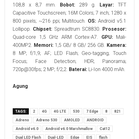
108,8 x 8,7 mm.
Bobot:
289 g.
Layar:
TFT
Capacitive Touchscreen; 16M Colors; 7 inch; 1280 x
800 pixels; ~216 ppi; Multitouch.
OS:
Android v5.1
Lollipop.
Chipset:
Spreadtrum SC8830.
Prosesor:
Quad-core 1,5 GHz ARM Cortex-A7.
GPU:
Mali-
400MP2.
Memori:
1,5 GB/ 8 GB/ 256 GB.
Kamera:
8 MP; f/1,9; AF; LED Flash; Geo-tagging; Touch
Focus; Face Detection; HDR; Panorama;
720p@30fps; 2 MP; f/2,2.
Baterai:
Li-Ion 4000 mAh.
Agung
TAGS:
2
4G
4G LTE
530
7 Edge
8
821
Adreno
Adreno 530
AMOLED
ANDROID
Android v6.0
Android v6.0 Marshmallow
Cat12
Dual LED Flash
Dual-LED
Edge
EIS
flash