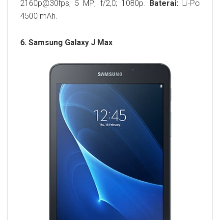
2160p@30fps; 5 MP; f/2,0; 1080p.
Baterai:
Li-Po
4500 mAh.
6. Samsung Galaxy J Max