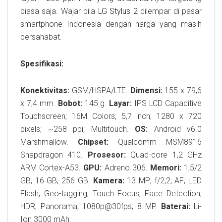
biasa saja. Wajar bila
LG Stylus 2
dilempar di pasar
smartphone Indonesia dengan harga yang masih
bersahabat.
Spesifikasi:
Konektivitas:
GSM/HSPA/LTE.
Dimensi:
155 x 79,6
x 7,4 mm.
Bobot:
145 g.
Layar:
IPS LCD Capacitive
Touchscreen; 16M Colors; 5,7 inch; 1280 x 720
pixels; ~258 ppi; Multitouch.
OS:
Android v6.0
Marshmallow.
Chipset:
Qualcomm MSM8916
Snapdragon 410.
Prosesor:
Quad-core 1,2 GHz
ARM Cortex-A53.
GPU:
Adreno 306.
Memori:
1,5/2
GB; 16 GB; 256 GB.
Kamera:
13 MP; f/2,2; AF; LED
Flash; Geo-tagging; Touch Focus; Face Detection;
HDR; Panorama; 1080p@30fps; 8 MP.
Baterai:
Li-
Ion 3000 mAh.