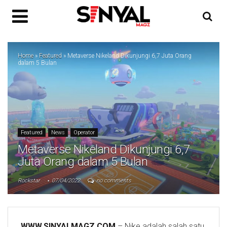
Home
»
Featured
»
Metaverse Nikeland Dikunjungi 6,7 Juta Orang
dalam 5 Bulan
Featured
News
Operator
Metaverse Nikeland Dikunjungi 6,7
Juta Orang dalam 5 Bulan
Rockstar
07/04/2022
no comments
WWW.SINYALMAGZ.COM
– Nike adalah salah satu