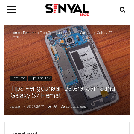
Home
»
Featured
»
Tips Penggunaan Baterai Samsung Galaxy S7
Hemat
Featured
Tips And Trik
Tips Penggunaan Baterai Samsung
Galaxy S7 Hemat
Agung
03/01/2017
96
no comments
sinyal.co.id