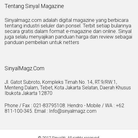
Tentang Sinyal Magazine
Sinyalmagz.com adalah digital magazine yang berbicara
tentang industri seluler dan ponsel. Terbit setiap bulannya
secara gratis dalam format e-magazine dan online. Sinyal
juga selalu menyajikan panduan harga dan review sebagai
panduan pembelian untuk netters
SinyalMagz.Com
Jl. Gatot Subroto, Kompleks Timah No. 14, RT.9/RW.1,
Menteng Dalam, Tebet, Kota Jakarta Selatan, Daerah Khusus
Ibukota Jakarta 12870
Phone / Fax : 021-83795108. Hendro - Mobile / WA : +62
811-100-345. Email : Info@sinyalmagz.com
© 2017 Sinyaliti. All rights reserved.