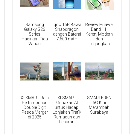
Samsung
Iqoo 15R Bawa
Review Huawei
Galaxy S26
Snapdragon
Band 11,
Series
dengan Baterai
Keren, Modern
Hadirkan Tiga
7.600 mAH
dan
Varian
Terjangkau
XLSMART Raih
XLSMART
SMARTFREN
Pertumbuhan
Gunakan AI
5G Kini
Double Digit
untuk Hadapi
Merambah
Pasca Merger
Lonjakan Trafik
Surabaya
di 2025
Ramadan dan
Lebaran