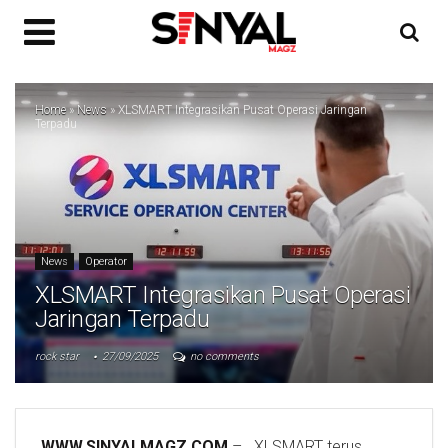
Home
»
News
»
XLSMART Integrasikan Pusat Operasi Jaringan
Terpadu
News
Operator
XLSMART Integrasikan Pusat Operasi
Jaringan Terpadu
rock star
27/09/2025
no comments
WWW.SINYALMAGZ.COM
– XLSMART terus