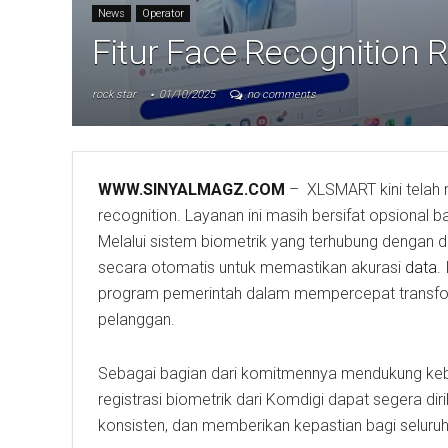
News
Operator
Fitur Face Recognition 
rock star
01/10/2025
no comments
WWW.SINYALMAGZ.COM
– XLSMART kini telah 
recognition. Layanan ini masih bersifat opsional b
Melalui sistem biometrik yang terhubung dengan d
secara otomatis untuk memastikan akurasi
data
.
program pemerintah dalam mempercepat transform
pelanggan.
Sebagai bagian dari komitmennya mendukung kebi
registrasi biometrik dari Komdigi dapat segera diril
konsisten, dan memberikan kepastian bagi seluruh 