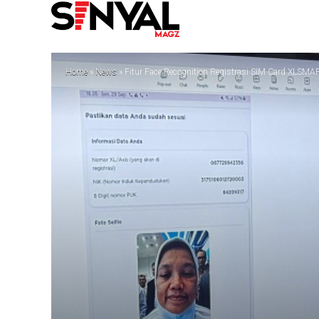
Home
»
News
»
Fitur Face Recognition Registrasi SIM Card XLSMA