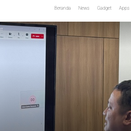
Beranda
News
Gadget
Apps
RT