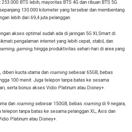
uat 253.000 BTS lebih, mayoritas BTS 4G dan ribuan BTS 5G.
tik sepanjang 130.000 kilometer yang tersebar dan membentang
gan lebih dari 69,4 juta pelanggan.
engan akses optimal sudah ada di jaringan 5G XLSmart di
mati pengalaman internet yang lebih cepat, stabil, dan
reaming
,
gaming
, hingga produktivitas sehari-hari di area yang
, diberi kuota utama dan
roaming
sebesar 65GB, bebas
ingga 100 menit. Juga telepon tanpa batas ke sesama
ari, serta bonus akses Vidio Platinum atau Disney+.
tama dan
roaming
sebesar 150GB, bebas
roaming
di 9 negara,
a telepon tanpa batas ke sesama pelanggan XL, Axis dan
Vidio Platinum atau Disney+.