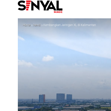
Home
»
News
»
Kembangkan Jaringan XL di Kalimantan