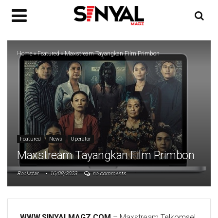
Home
»
Featured
»
Maxstream Tayangkan Film Primbon
Featured
News
Operator
Maxstream Tayangkan Film Primbon
Rockstar
16/08/2023
no comments
WWW.SINYALMAGZ.COM
– Maxstream
Telkomsel