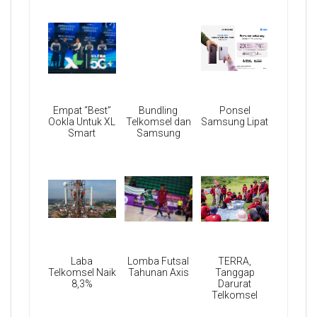
Empat “Best”
Bundling
Ponsel
Ookla Untuk XL
Telkomsel dan
Samsung Lipat
Smart
Samsung
Laba
Lomba Futsal
TERRA,
Telkomsel Naik
Tahunan Axis
Tanggap
8,3%
Darurat
Telkomsel