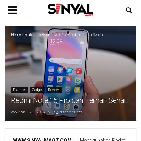
Home
»
Featured
»
Redmi Note 15 Pro dan Teman Sehari
Featured
Gadget
Reviews
Redmi Note 15 Pro dan Teman Sehari
rock star
23/01/2026
no comments
WWW.SINYALMAGZ.COM
– Menggunakan Redmi