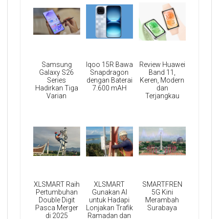
Samsung
Iqoo 15R Bawa
Review Huawei
Galaxy S26
Snapdragon
Band 11,
Series
dengan Baterai
Keren, Modern
Hadirkan Tiga
7.600 mAH
dan
Varian
Terjangkau
XLSMART Raih
XLSMART
SMARTFREN
Pertumbuhan
Gunakan AI
5G Kini
Double Digit
untuk Hadapi
Merambah
Pasca Merger
Lonjakan Trafik
Surabaya
di 2025
Ramadan dan